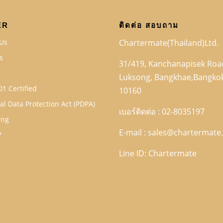
ER
ติดต่อ สอบถาม
Us
Chartermate(Thailand)Ltd.
s
31/419, Kanchanapisek Road
Luksong, Bangkhae,Bangko
01 Certified
10160
al Data Protection Act (PDPA)
เบอร์ติดต่อ : 02-8035197
ing
E-mail :
sales@chartermate.
V
Line ID: Chartermate