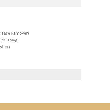
Grease Remover)
Polishing)
isher)