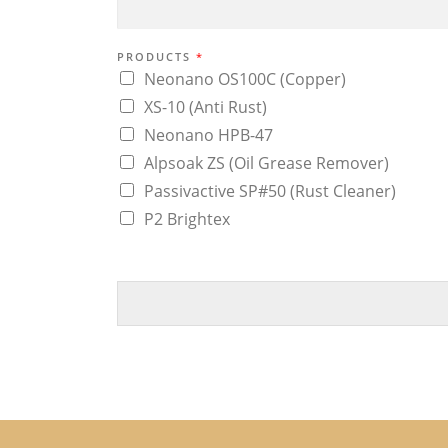
PRODUCTS
*
Neonano OS100C (Copper)
XS-10 (Anti Rust)
Neonano HPB-47
Alpsoak ZS (Oil Grease Remover)
Passivactive SP#50 (Rust Cleaner)
P2 Brightex