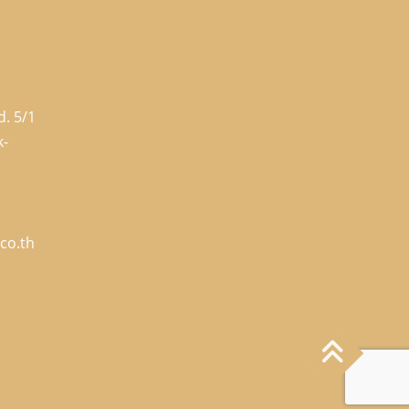
. 5/1
k-
co.th