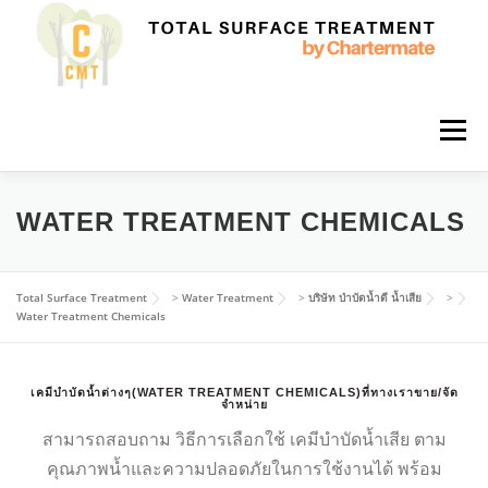
Skip
to
content
Menu
HOME
เครื่องขัดเงา เครื่องลบคม
WATER TREATMENT CHEMICALS
ติดตั้งดูแลระบบบำบัดน้ำ
น้ำยาเคลือบ ปรับสภาพพื้นผิว
Total Surface Treatment
>
Water Treatment
>
บริษัท บำบัดน้ำดี น้ำเสีย
>
Water Treatment Chemicals
CONTACT US
TH
เคมีบำบัดน้ำต่างๆ(WATER TREATMENT CHEMICALS)ที่ทางเราขาย/จัด
จำหน่าย
สามารถสอบถาม วิธีการเลือกใช้ เคมีบำบัดน้ำเสีย ตาม
ID
คุณภาพน้ำและความปลอดภัยในการใช้งานได้ พร้อม
MS