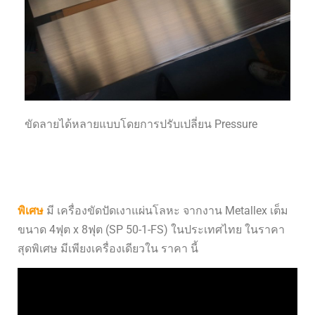
ขัดลายได้หลายแบบโดยการปรับเปลี่ยน Pressure
พิเศษ
มี เครื่องขัดปัดเงาแผ่นโลหะ จากงาน Metallex เต็ม
ขนาด 4ฟุต x 8ฟุต (SP 50-1-FS) ในประเทศไทย ในราคา
สุดพิเศษ มีเพียงเครื่องเดียวใน ราคา นี้